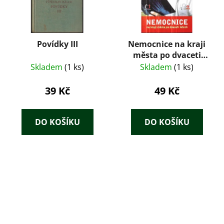
Povídky III
Nemocnice na kraji
města po dvaceti
letech : televizní
Skladem
(1 ks)
Skladem
(1 ks)
román podle
stejnojmenného
39 Kč
49 Kč
seriálu
DO KOŠÍKU
DO KOŠÍKU