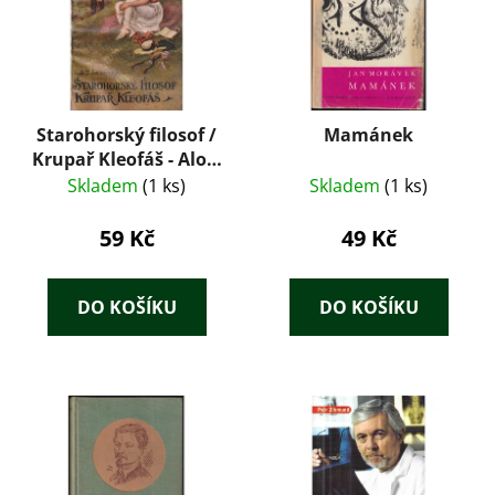
Starohorský filosof /
Mamánek
Krupař Kleofáš - Alois
Vojtěch Šmilovský
Skladem
(1 ks)
Skladem
(1 ks)
59 Kč
49 Kč
DO KOŠÍKU
DO KOŠÍKU