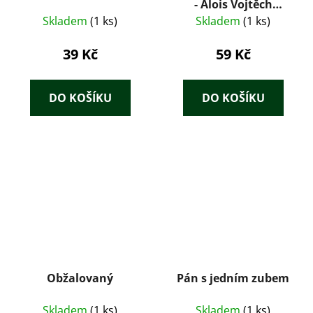
- Alois Vojtěch
Šmilovský
Skladem
(1 ks)
Skladem
(1 ks)
39 Kč
59 Kč
DO KOŠÍKU
DO KOŠÍKU
Obžalovaný
Pán s jedním zubem
Skladem
(1 ks)
Skladem
(1 ks)