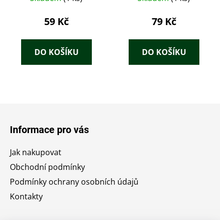
59 Kč
79 Kč
DO KOŠÍKU
DO KOŠÍKU
Z
á
Informace pro vás
p
a
Jak nakupovat
t
Obchodní podmínky
í
Podmínky ochrany osobních údajů
Kontakty