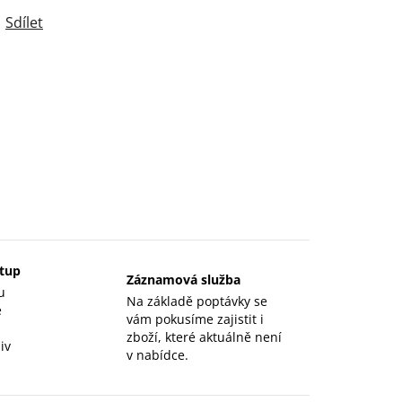
Sdílet
stup
Záznamová služba
u
Na základě poptávky se
e
vám pokusíme zajistit i
zboží, které aktuálně není
iv
v nabídce.