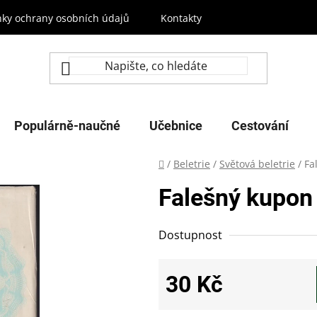
ky ochrany osobních údajů
Kontakty
Populárně-naučné
Učebnice
Cestování
Domů
/
Beletrie
/
Světová beletrie
/
Fa
Falešný kupon
Dostupnost
30 Kč
Měrná cena: