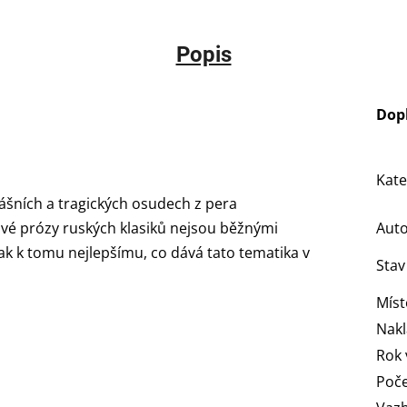
Popis
Dop
Kate
vášních a tragických osudech z pera
ové prózy ruských klasiků nejsou běžnými
Aut
ak k tomu nejlepšímu, co dává tato tematika v
Stav
Míst
Nakl
Rok 
Poče