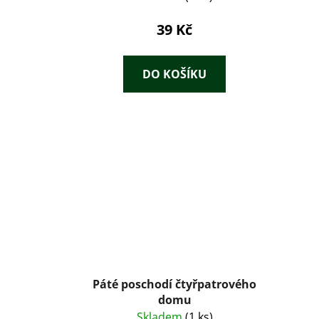
39 Kč
DO KOŠÍKU
Páté poschodí čtyřpatrového
domu
Skladem
(1 ks)