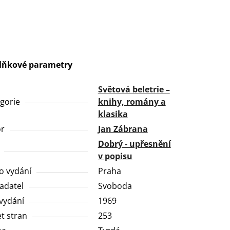
lňkové parametry
Světová beletrie –
gorie
knihy, romány a
klasika
or
Jan Zábrana
Dobrý - upřesnění
v popisu
o vydání
Praha
adatel
Svoboda
vydání
1969
t stran
253