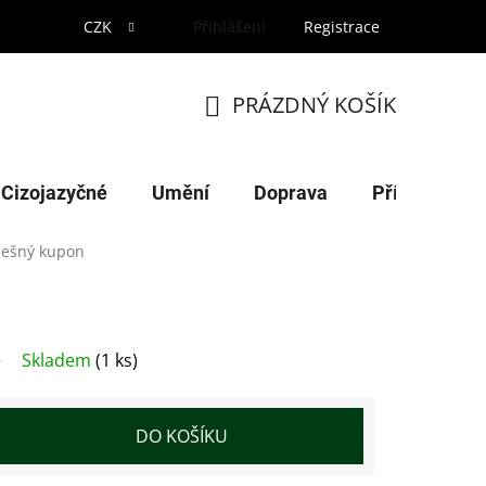
CZK
Přihlášení
Registrace
PRÁZDNÝ KOŠÍK
NÁKUPNÍ
KOŠÍK
Cizojazyčné
Umění
Doprava
Příroda
lešný kupon
Skladem
(1 ks)
DO KOŠÍKU