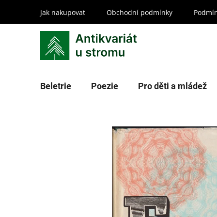
Přejít
Jak nakupovat
Obchodní podmínky
Podmín
na
obsah
Beletrie
Poezie
Pro děti a mládež