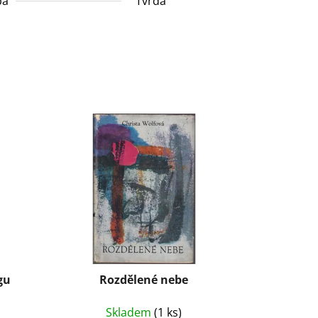
ba
Tvrdá
gu
Rozdělené nebe
Skladem
(1 ks)