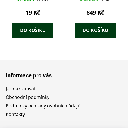
19 Kč
849 Kč
DO KOŠÍKU
DO KOŠÍKU
Z
á
Informace pro vás
p
a
Jak nakupovat
t
Obchodní podmínky
í
Podmínky ochrany osobních údajů
Kontakty