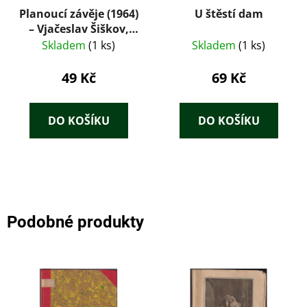
Planoucí závěje (1964)
U štěstí dam
– Vjačeslav Šiškov,
ilustrace Karel
Skladem
(1 ks)
Skladem
(1 ks)
Hruška
49 Kč
69 Kč
DO KOŠÍKU
DO KOŠÍKU
Podobné produkty