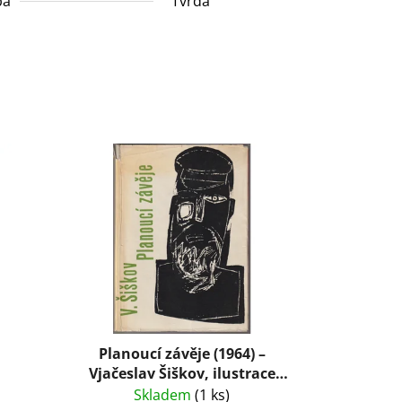
ba
Tvrdá
Planoucí závěje (1964) –
Vjačeslav Šiškov, ilustrace
Karel Hruška
Skladem
(1 ks)