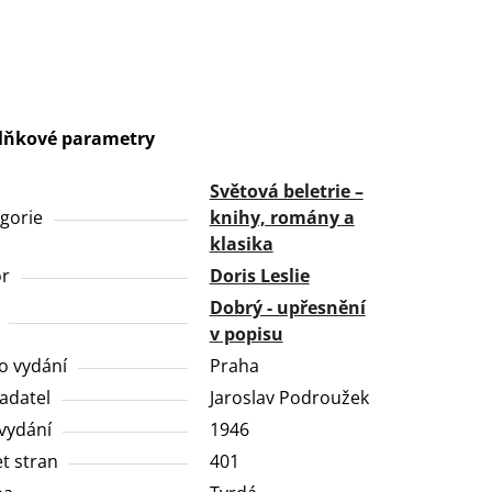
lňkové parametry
Světová beletrie –
gorie
knihy, romány a
klasika
or
Doris Leslie
Dobrý - upřesnění
v popisu
o vydání
Praha
adatel
Jaroslav Podroužek
vydání
1946
t stran
401