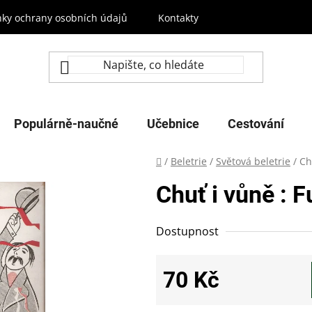
ky ochrany osobních údajů
Kontakty
Populárně-naučné
Učebnice
Cestování
Domů
/
Beletrie
/
Světová beletrie
/
Ch
Chuť i vůně : F
Dostupnost
70 Kč
Měrná cena: