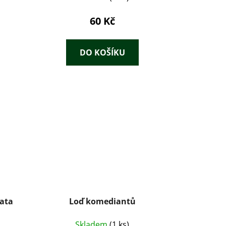
60 Kč
DO KOŠÍKU
nata
Loď komediantů
Skladem
(1 ks)