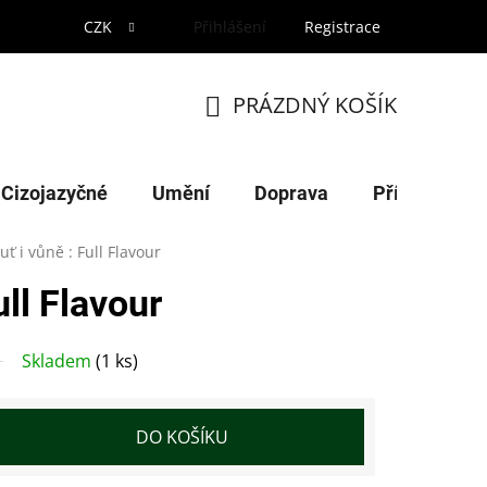
CZK
Přihlášení
Registrace
PRÁZDNÝ KOŠÍK
NÁKUPNÍ
KOŠÍK
Cizojazyčné
Umění
Doprava
Příroda
uť i vůně : Full Flavour
ull Flavour
Skladem
(1 ks)
DO KOŠÍKU