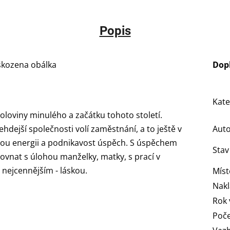
Popis
škozena obálka
Dop
Kate
oloviny minulého a začátku tohoto století.
hdejší společnosti volí zaměstnání, a to ještě v
Aut
vou energii a podnikavost úspěch. S úspěchem
Stav
rovnat s úlohou manželky, matky, s prací v
nejcennějším - láskou.
Míst
Nakl
Rok 
Poče