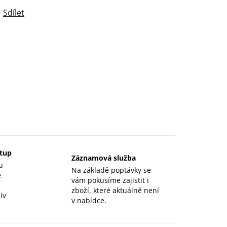
Sdílet
stup
Záznamová služba
u
Na základě poptávky se
e
vám pokusíme zajistit i
zboží, které aktuálně není
iv
v nabídce.