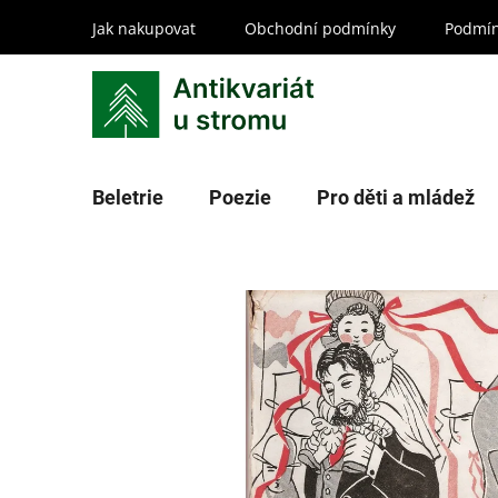
Přejít
Jak nakupovat
Obchodní podmínky
Podmín
na
obsah
Beletrie
Poezie
Pro děti a mládež